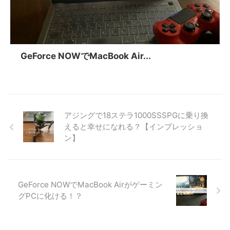
GeForce NOWでMacBook Air...
アジングで18ステラ1000SSSPGに乗り換
えると幸せになれる？【インプレッショ
ン】
GeForce NOWでMacBook Airがゲーミン
グPCに化ける！？