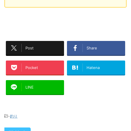
Post
Share
Pocket
Hatena
LINE
-
釣り