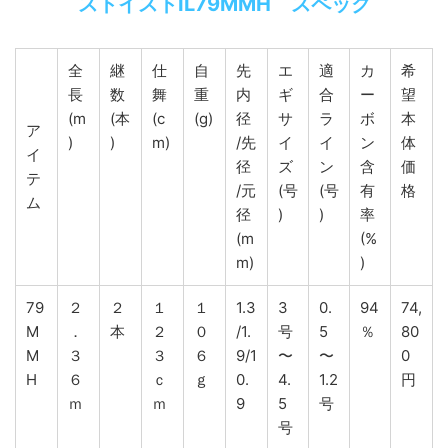
ストイストIL79MMH スペック
全
継
仕
自
先
エ
適
カ
希
長
数
舞
重
内
ギ
合
ー
望
(m
(本
(c
(g)
径
サ
ラ
ボ
本
ア
)
)
m)
/先
イ
イ
ン
体
イ
径
ズ
ン
含
価
テ
/元
(号
(号
有
格
ム
径
)
)
率
(m
(%
m)
)
79
２
２
１
１
1.3
3
0.
94
74,
M
．
本
２
０
/1.
号
5
％
80
M
３
３
６
9/1
〜
〜
0
H
６
ｃ
ｇ
0.
4.
1.2
円
ｍ
ｍ
9
5
号
号